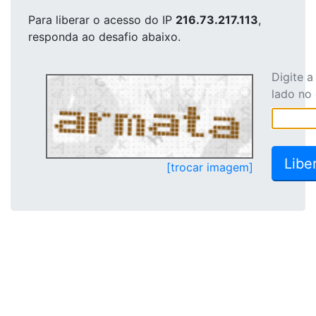
Para liberar o acesso
do IP
216.73.217.113
,
responda ao desafio abaixo.
Digite 
lado no
[trocar imagem]