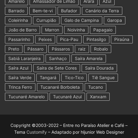
Amarelo
Amassador de Limão
Arara
Azul
Barrado
Bem-te-vi
Bufador
Canário da Terra
Coleirinha
Currupião
Galo de Campina
Garopa
João de Barro
Marron
Noivinha
Papagaio
Passarinho
Peixes
Pica-Pau
Pintasilgo
Piraúna
Preto
Pássaro
Pássaros
raiz
Robalo
Sabiá Laranjeira
Sanhaço
Saíra Amarela
Saíra Azul
Saíra de Sete Cores
Saíra Dourada
Saíra Verde
Tangará
Tico-Tico
Tiê Sangue
Trinca Ferro
Tucanaré Borboleta
Tucano
Tucunaré Amarelo
Tucunaré Azul
Xanxam
Copyright ©2003-2022 – Entre no Paraíso Atelier e Café –
Tema
Customify
– Adaptado por hljunior Web Designer