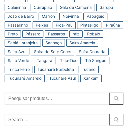
Coleirinha
Currupião
Galo de Campina
Garopa
João de Barro
Marron
Noivinha
Papagaio
Passarinho
Peixes
Pica-Pau
Pintasilgo
Piraúna
Preto
Pássaro
Pássaros
raiz
Robalo
Sabiá Laranjeira
Sanhaço
Saíra Amarela
Saíra Azul
Saíra de Sete Cores
Saíra Dourada
Saíra Verde
Tangará
Tico-Tico
Tiê Sangue
Trinca Ferro
Tucanaré Borboleta
Tucano
Tucunaré Amarelo
Tucunaré Azul
Xanxam
Procurar:
Pesquisar
por: